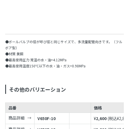
●ボールバルブの径が呼び径と同じサイズで、多流量配管向きです。（フル
ボア型）
●材質 黄銅
●最高使用圧力 常温の水・油=4.12MPa
●最高使用温度150℃以下の水・油・ガス=0.98MPa
その他のバリエーション
品番
価格
商品詳細
V650F-10
¥
2,600
(税込¥
2,86
商品詳細