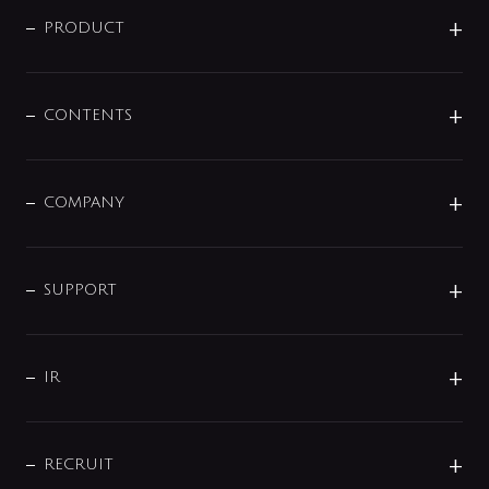
商品に関して
PRODUCT
展示会
混合栓
企業情報
センサー・タッチ水栓
その他
CONTENTS
セットアイテム
MIZUBA（ミズバ）
予洗い水栓
プレパシュ＋
洗面器・手洗器
単水栓
COMPANY
みらいエコ住宅2026
事業について
シャワー
企業情報
インテリア・アクセサリー
SMART FINE BUBBLE
ORIGINAL GRAPHIC
企業理念
SUPPORT
分岐
コーポレートメッセージ
水栓部品
水まわり解決帖
サポート
CSR
バルブ
よくあるご質問
じぶんシャワーが見つかる
会社概要
シャワインフォ
IR
配管システム
お問い合わせ
沿革
配管部材
IENI
IR情報
サポートチャット
ブランド・グループ紹介
キッチン周辺用品
IRニュース
データダウンロード
RECRUIT
事業所案内
バス・空調周辺用品