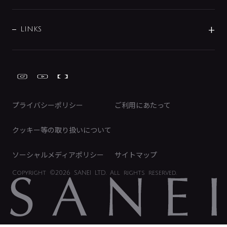
経営情報
節湯水栓・節水水栓について
ショールーム
洗面周辺用品
採用情報
業績・財務情報
環境配慮バルブ登録制度について
水栓金具の製造工程
洗濯機周辺用品
募集要項
IRライブラリ
LINKS
みらいエコ住宅2026事業
トイレ周辺用品
株式情報
類似品・模倣品にご注意ください
ガーデニング周辺用品
Global Site
IRカレンダー
工具
FAQ（IR向け）
ディスクロージャーポリシー
免責事項
プライバシーポリシー
ご利用にあたって
IRに関するお問い合わせ
電子公告
クッキー等の取り扱いについて
ソーシャルメディアポリシー
サイトマップ
Copyright
©2026 SANEI LTD.
All rights reserved.