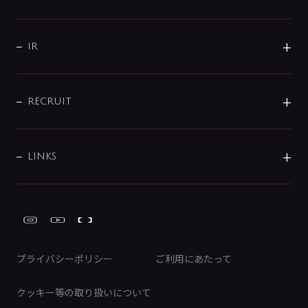
コーポレートメッセージ
水栓部品
水まわり解決帖
サポート
CSR
バルブ
よくあるご質問
じぶんシャワーが見つかる
会社概要
シャワインフォ
IR
配管システム
お問い合わせ
沿革
配管部材
IENI
IR情報
サポートチャット
ブランド・グループ紹介
キッチン周辺用品
IRニュース
データダウンロード
RECRUIT
事業所案内
バス・空調周辺用品
経営情報
節湯水栓・節水水栓について
ショールーム
洗面周辺用品
採用情報
業績・財務情報
環境配慮バルブ登録制度について
水栓金具の製造工程
洗濯機周辺用品
募集要項
IRライブラリ
LINKS
みらいエコ住宅2026事業
トイレ周辺用品
株式情報
類似品・模倣品にご注意ください
ガーデニング周辺用品
Global Site
IRカレンダー
工具
FAQ（IR向け）
ディスクロージャーポリシー
免責事項
プライバシーポリシー
ご利用にあたって
IRに関するお問い合わせ
電子公告
クッキー等の取り扱いについて