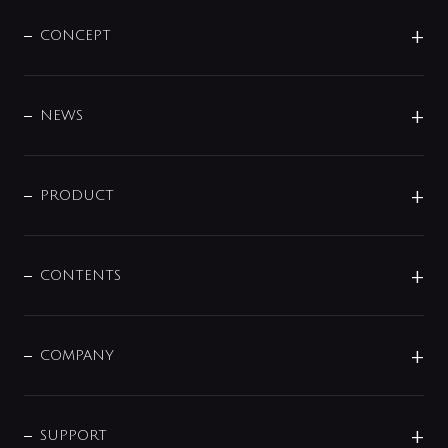
CONCEPT
BRAND
DESIGN
NEWS
ニュースリリース
商品に関して
PRODUCT
展示会
混合栓
企業情報
センサー・タッチ水栓
その他
CONTENTS
セットアイテム
MIZUBA（ミズバ）
予洗い水栓
プレパシュ＋
洗面器・手洗器
単水栓
COMPANY
みらいエコ住宅2026
事業について
シャワー
企業情報
インテリア・アクセサリー
SMART FINE BUBBLE
ORIGINAL GRAPHIC
企業理念
SUPPORT
分岐