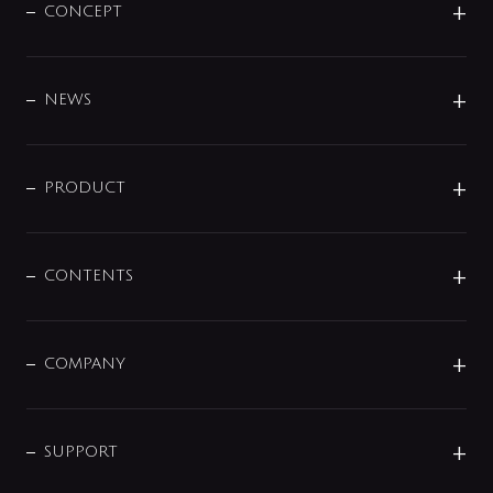
CONCEPT
BRAND
DESIGN
NEWS
ニュースリリース
商品に関して
PRODUCT
展示会
混合栓
企業情報
センサー・タッチ水栓
その他
CONTENTS
セットアイテム
MIZUBA（ミズバ）
予洗い水栓
プレパシュ＋
洗面器・手洗器
単水栓
COMPANY
みらいエコ住宅2026
事業について
シャワー
企業情報
インテリア・アクセサリー
SMART FINE BUBBLE
ORIGINAL GRAPHIC
企業理念
SUPPORT
分岐
コーポレートメッセージ
水栓部品
水まわり解決帖