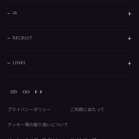
サポート
CSR
バルブ
よくあるご質問
じぶんシャワーが見つかる
会社概要
シャワインフォ
IR
配管システム
お問い合わせ
沿革
配管部材
IENI
IR情報
サポートチャット
ブランド・グループ紹介
キッチン周辺用品
IRニュース
データダウンロード
RECRUIT
事業所案内
バス・空調周辺用品
経営情報
節湯水栓・節水水栓について
ショールーム
洗面周辺用品
採用情報
業績・財務情報
環境配慮バルブ登録制度について
水栓金具の製造工程
洗濯機周辺用品
募集要項
IRライブラリ
LINKS
みらいエコ住宅2026事業
トイレ周辺用品
株式情報
類似品・模倣品にご注意ください
ガーデニング周辺用品
Global Site
IRカレンダー
工具
FAQ（IR向け）
ディスクロージャーポリシー
免責事項
プライバシーポリシー
ご利用にあたって
IRに関するお問い合わせ
電子公告
クッキー等の取り扱いについて