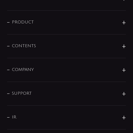
ニュースリリース
商品に関して
PRODUCT
展示会
混合栓
企業情報
センサー・タッチ水栓
その他
CONTENTS
セットアイテム
MIZUBA（ミズバ）
予洗い水栓
プレパシュ＋
洗面器・手洗器
単水栓
COMPANY
みらいエコ住宅2026
事業について
シャワー
企業情報
インテリア・アクセサリー
SMART FINE BUBBLE
ORIGINAL GRAPHIC
企業理念
SUPPORT
分岐
コーポレートメッセージ
水栓部品
水まわり解決帖
サポート
CSR
バルブ
よくあるご質問
じぶんシャワーが見つかる
会社概要
シャワインフォ
IR
配管システム
お問い合わせ
沿革
配管部材
IENI