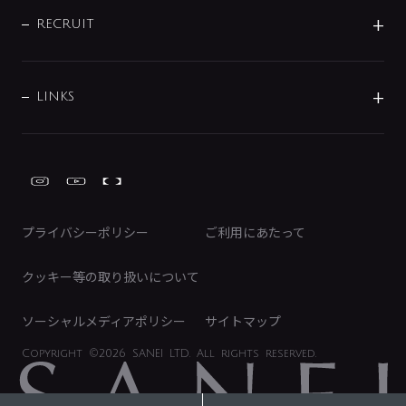
IR情報
サポートチャット
ブランド・グループ紹介
キッチン周辺用品
IRニュース
データダウンロード
RECRUIT
事業所案内
バス・空調周辺用品
経営情報
節湯水栓・節水水栓について
ショールーム
洗面周辺用品
採用情報
業績・財務情報
環境配慮バルブ登録制度について
水栓金具の製造工程
洗濯機周辺用品
募集要項
IRライブラリ
LINKS
みらいエコ住宅2026事業
トイレ周辺用品
株式情報
類似品・模倣品にご注意ください
ガーデニング周辺用品
Global Site
IRカレンダー
工具
FAQ（IR向け）
ディスクロージャーポリシー
免責事項
プライバシーポリシー
ご利用にあたって
IRに関するお問い合わせ
電子公告
クッキー等の取り扱いについて
ソーシャルメディアポリシー
サイトマップ
Copyright
©2026 SANEI LTD.
All rights reserved.