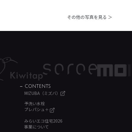
その他の写真を見る ＞
CONTENTS
MIZUBA（ミズバ）
予洗い水栓
プレパシュ＋
みらいエコ住宅2026
事業について