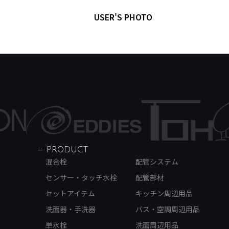
USER'S PHOTO
PRODUCT
混合栓
配管システム
センサー・タッチ水栓
配管部材
セットアイテム
キッチン周辺用品
洗面器・手洗器
バス・空調周辺用品
単水栓
洗面周辺用品