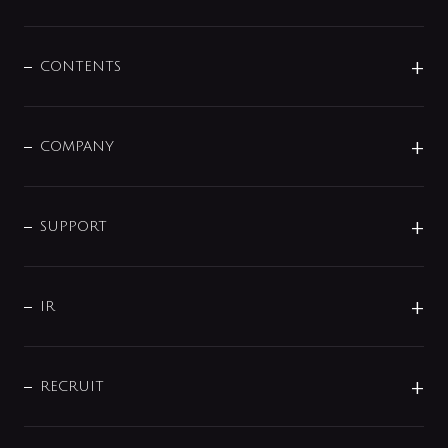
展示会
混合栓
企業情報
センサー・タッチ水栓
その他
CONTENTS
セットアイテム
MIZUBA（ミズバ）
予洗い水栓
プレパシュ＋
洗面器・手洗器
単水栓
COMPANY
みらいエコ住宅2026
事業について
シャワー
企業情報
インテリア・アクセサリー
SMART FINE BUBBLE
ORIGINAL GRAPHIC
企業理念
SUPPORT
分岐
コーポレートメッセージ
水栓部品
水まわり解決帖
サポート
CSR
バルブ
よくあるご質問
じぶんシャワーが見つかる
会社概要
シャワインフォ
IR
配管システム
お問い合わせ
沿革
配管部材
IENI
IR情報
サポートチャット
ブランド・グループ紹介
キッチン周辺用品
IRニュース
データダウンロード
RECRUIT
事業所案内
バス・空調周辺用品
経営情報
節湯水栓・節水水栓について
ショールーム
洗面周辺用品
採用情報
業績・財務情報
環境配慮バルブ登録制度について
水栓金具の製造工程
洗濯機周辺用品