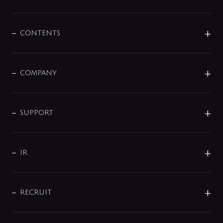
展示会
混合栓
企業情報
センサー・タッチ水栓
その他
CONTENTS
セットアイテム
MIZUBA（ミズバ）
予洗い水栓
プレパシュ＋
洗面器・手洗器
単水栓
COMPANY
みらいエコ住宅2026
事業について
シャワー
企業情報
インテリア・アクセサリー
SMART FINE BUBBLE
ORIGINAL GRAPHIC
企業理念
SUPPORT
分岐
コーポレートメッセージ
水栓部品
水まわり解決帖
サポート
CSR
バルブ
よくあるご質問
じぶんシャワーが見つかる
会社概要
シャワインフォ
IR
配管システム
お問い合わせ
沿革
配管部材
IENI
IR情報
サポートチャット
ブランド・グループ紹介
キッチン周辺用品
IRニュース
データダウンロード
RECRUIT
事業所案内
バス・空調周辺用品
経営情報
節湯水栓・節水水栓について
ショールーム
洗面周辺用品
採用情報
業績・財務情報
環境配慮バルブ登録制度について
水栓金具の製造工程
洗濯機周辺用品