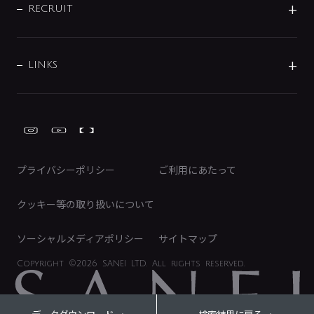
IRニュース
データダウンロード
RECRUIT
事業所案内
バス・空調周辺用品
経営情報
節湯水栓・節水水栓について
ショールーム
洗面周辺用品
採用情報
業績・財務情報
環境配慮バルブ登録制度について
水栓金具の製造工程
洗濯機周辺用品
募集要項
IRライブラリ
LINKS
みらいエコ住宅2026事業
トイレ周辺用品
株式情報
類似品・模倣品にご注意ください
ガーデニング周辺用品
Global Site
IRカレンダー
工具
FAQ（IR向け）
ディスクロージャーポリシー
免責事項
プライバシーポリシー
ご利用にあたって
IRに関するお問い合わせ
電子公告
クッキー等の取り扱いについて
ソーシャルメディアポリシー
サイトマップ
Copyright
©2026 SANEI LTD.
All rights reserved.