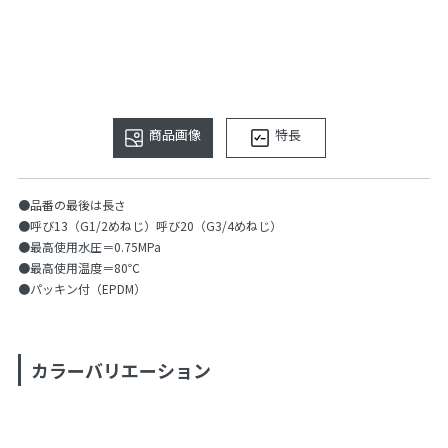
商品画像
特長
●品番の最後は長さ
●呼び13（G1/2めねじ）呼び20（G3/4めねじ）
●最高使用水圧＝0.75MPa
●最高使用温度＝80℃
●パッキン付（EPDM）
カラーバリエーション