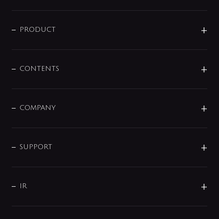
ニュースリリース
商品に関して
PRODUCT
展示会
混合栓
企業情報
センサー・タッチ水栓
その他
CONTENTS
セットアイテム
MIZUBA（ミズバ）
予洗い水栓
プレパシュ＋
洗面器・手洗器
単水栓
COMPANY
みらいエコ住宅2026
事業について
シャワー
企業情報
インテリア・アクセサリー
SMART FINE BUBBLE
ORIGINAL GRAPHIC
企業理念
SUPPORT
分岐
コーポレートメッセージ
水栓部品
水まわり解決帖
サポート
CSR
バルブ
よくあるご質問
じぶんシャワーが見つかる
会社概要
シャワインフォ
IR
配管システム
お問い合わせ
沿革
配管部材
IENI
IR情報
サポートチャット
ブランド・グループ紹介
キッチン周辺用品