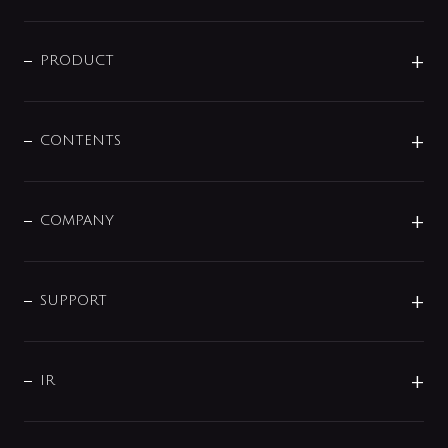
ニュースリリース
商品に関して
PRODUCT
展示会
混合栓
企業情報
センサー・タッチ水栓
その他
CONTENTS
セットアイテム
MIZUBA（ミズバ）
予洗い水栓
プレパシュ＋
洗面器・手洗器
単水栓
COMPANY
みらいエコ住宅2026
事業について
シャワー
企業情報
インテリア・アクセサリー
SMART FINE BUBBLE
ORIGINAL GRAPHIC
企業理念
SUPPORT
分岐
コーポレートメッセージ
水栓部品
水まわり解決帖
サポート
CSR
バルブ
よくあるご質問
じぶんシャワーが見つかる
会社概要
シャワインフォ
IR
配管システム
お問い合わせ
沿革
配管部材
IENI
IR情報
サポートチャット
ブランド・グループ紹介
キッチン周辺用品