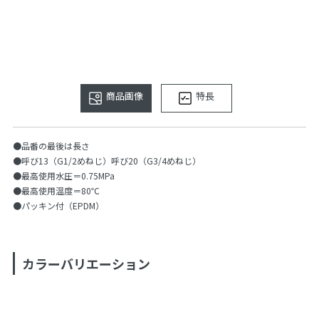
商品画像
特長
●品番の最後は長さ
●呼び13（G1/2めねじ）呼び20（G3/4めねじ）
●最高使用水圧＝0.75MPa
●最高使用温度＝80℃
●パッキン付（EPDM）
カラーバリエーション