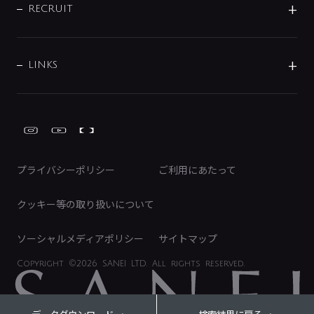
IRニュース
データダウンロード
RECRUIT
事業所案内
バス・空調周辺用品
経営情報
節湯水栓・節水水栓について
ショールーム
洗面周辺用品
採用情報
業績・財務情報
環境配慮バルブ登録制度について
水栓金具の製造工程
洗濯機周辺用品
募集要項
IRライブラリ
LINKS
みらいエコ住宅2026事業
トイレ周辺用品
株式情報
類似品・模倣品にご注意ください
ガーデニング周辺用品
Global Site
IRカレンダー
工具
FAQ（IR向け）
ディスクロージャーポリシー
免責事項
プライバシーポリシー
ご利用にあたって
IRに関するお問い合わせ
電子公告
クッキー等の取り扱いについて
ソーシャルメディアポリシー
サイトマップ
Copyright
©2026 SANEI LTD.
All rights reserved.