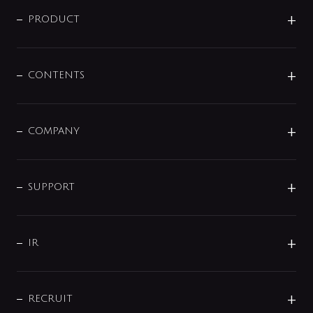
ニュースリリース
商品に関して
PRODUCT
展示会
混合栓
企業情報
センサー・タッチ水栓
その他
CONTENTS
セットアイテム
MIZUBA（ミズバ）
予洗い水栓
プレパシュ＋
洗面器・手洗器
単水栓
COMPANY
みらいエコ住宅2026
事業について
シャワー
企業情報
インテリア・アクセサリー
SMART FINE BUBBLE
ORIGINAL GRAPHIC
企業理念
SUPPORT
分岐
コーポレートメッセージ
水栓部品
水まわり解決帖
サポート
CSR
バルブ
よくあるご質問
じぶんシャワーが見つかる
会社概要
シャワインフォ
IR
配管システム
お問い合わせ
沿革
配管部材
IENI
IR情報
サポートチャット
ブランド・グループ紹介
キッチン周辺用品
IRニュース
データダウンロード
RECRUIT
事業所案内
バス・空調周辺用品