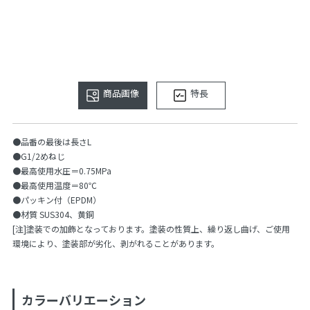
商品画像
特長
●品番の最後は長さL
●G1/2めねじ
●最高使用水圧＝0.75MPa
●最高使用温度＝80℃
●パッキン付（EPDM）
●材質 SUS304、黄銅
[注]塗装での加飾となっております。塗装の性質上、繰り返し曲げ、ご使用
環境により、塗装部が劣化、剥がれることがあります。
カラーバリエーション