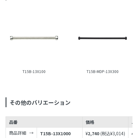
T15B-13X100
T15B-MDP-13X300
その他のバリエーション
品番
価格
JA
商品詳細
T15B-13X1000
¥
2,740
(税込¥
3,014
)
49