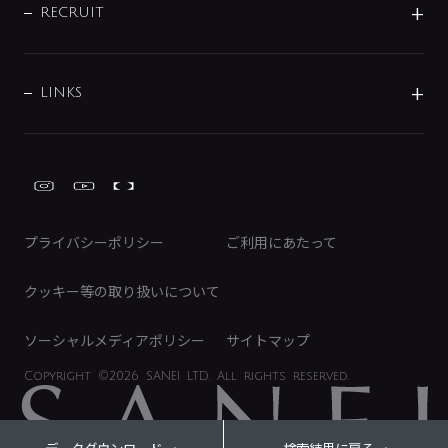
IRニュース
データダウンロード
RECRUIT
事業所案内
バス・空調周辺用品
経営情報
節湯水栓・節水水栓について
ショールーム
洗面周辺用品
採用情報
業績・財務情報
環境配慮バルブ登録制度について
水栓金具の製造工程
洗濯機周辺用品
募集要項
IRライブラリ
LINKS
みらいエコ住宅2026事業
トイレ周辺用品
株式情報
類似品・模倣品にご注意ください
ガーデニング周辺用品
Global Site
IRカレンダー
工具
FAQ（IR向け）
ディスクロージャーポリシー
免責事項
プライバシーポリシー
ご利用にあたって
IRに関するお問い合わせ
電子公告
クッキー等の取り扱いについて
ソーシャルメディアポリシー
サイトマップ
Copyright
©2026 SANEI LTD.
All rights reserved.