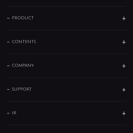
ニュースリリース
商品に関して
PRODUCT
展示会
混合栓
企業情報
センサー・タッチ水栓
その他
CONTENTS
セットアイテム
MIZUBA（ミズバ）
予洗い水栓
プレパシュ＋
洗面器・手洗器
単水栓
COMPANY
みらいエコ住宅2026
事業について
シャワー
企業情報
インテリア・アクセサリー
SMART FINE BUBBLE
ORIGINAL GRAPHIC
企業理念
SUPPORT
分岐
コーポレートメッセージ
水栓部品
水まわり解決帖
サポート
CSR
バルブ
よくあるご質問
じぶんシャワーが見つかる
会社概要
シャワインフォ
IR
配管システム
お問い合わせ
沿革
配管部材
IENI
IR情報
サポートチャット
ブランド・グループ紹介
キッチン周辺用品