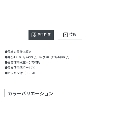
商品画像
特長
●品番の最後は長さ
●呼び13（G1/2めねじ）呼び20（G3/4めねじ）
●最高使用水圧＝0.75MPa
●最高使用温度＝80℃
●パッキン付（EPDM）
カラーバリエーション