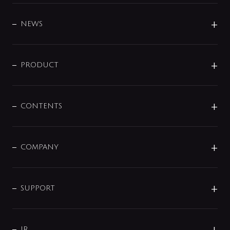
BRAND
DESIGN
NEWS
ニュースリリース
商品に関して
PRODUCT
展示会
混合栓
企業情報
センサー・タッチ水栓
その他
CONTENTS
セットアイテム
MIZUBA（ミズバ）
予洗い水栓
プレパシュ＋
洗面器・手洗器
単水栓
COMPANY
みらいエコ住宅2026
事業について
シャワー
企業情報
インテリア・アクセサリー
SMART FINE BUBBLE
ORIGINAL GRAPHIC
企業理念
SUPPORT
分岐
コーポレートメッセージ
水栓部品
水まわり解決帖
サポート
CSR
バルブ
よくあるご質問
じぶんシャワーが見つかる
会社概要
シャワインフォ
IR