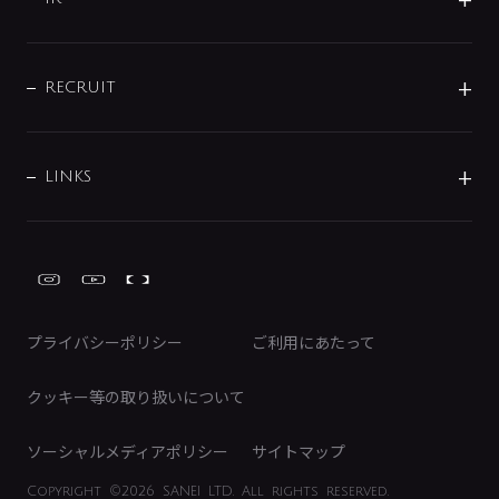
配管システム
お問い合わせ
沿革
配管部材
IENI
IR情報
サポートチャット
ブランド・グループ紹介
キッチン周辺用品
IRニュース
データダウンロード
RECRUIT
事業所案内
バス・空調周辺用品
経営情報
節湯水栓・節水水栓について
ショールーム
洗面周辺用品
採用情報
業績・財務情報
環境配慮バルブ登録制度について
水栓金具の製造工程
洗濯機周辺用品
募集要項
IRライブラリ
LINKS
みらいエコ住宅2026事業
トイレ周辺用品
株式情報
類似品・模倣品にご注意ください
ガーデニング周辺用品
Global Site
IRカレンダー
工具
FAQ（IR向け）
ディスクロージャーポリシー
免責事項
プライバシーポリシー
ご利用にあたって
IRに関するお問い合わせ
電子公告
クッキー等の取り扱いについて
ソーシャルメディアポリシー
サイトマップ
Copyright
©2026 SANEI LTD.
All rights reserved.