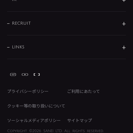
配管システム
お問い合わせ
沿革
配管部材
IENI
IR情報
サポートチャット
ブランド・グループ紹介
キッチン周辺用品
IRニュース
データダウンロード
RECRUIT
事業所案内
バス・空調周辺用品
経営情報
節湯水栓・節水水栓について
ショールーム
洗面周辺用品
採用情報
業績・財務情報
環境配慮バルブ登録制度について
水栓金具の製造工程
洗濯機周辺用品
募集要項
IRライブラリ
LINKS
みらいエコ住宅2026事業
トイレ周辺用品
株式情報
類似品・模倣品にご注意ください
ガーデニング周辺用品
Global Site
IRカレンダー
工具
FAQ（IR向け）
ディスクロージャーポリシー
免責事項
プライバシーポリシー
ご利用にあたって
IRに関するお問い合わせ
電子公告
クッキー等の取り扱いについて
ソーシャルメディアポリシー
サイトマップ
Copyright
©2026 SANEI LTD.
All rights reserved.