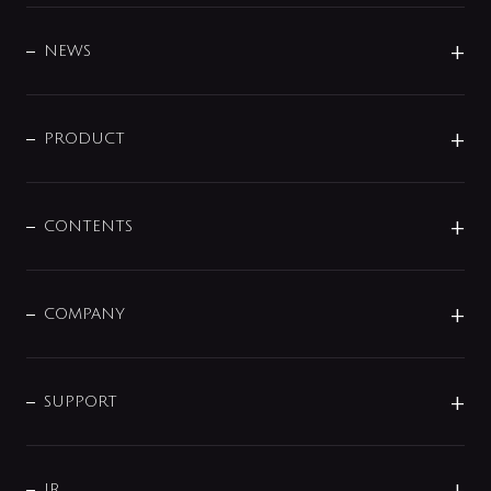
BRAND
DESIGN
NEWS
ニュースリリース
商品に関して
PRODUCT
展示会
混合栓
企業情報
センサー・タッチ水栓
その他
CONTENTS
セットアイテム
MIZUBA（ミズバ）
予洗い水栓
プレパシュ＋
洗面器・手洗器
単水栓
COMPANY
みらいエコ住宅2026
事業について
シャワー
企業情報
インテリア・アクセサリー
SMART FINE BUBBLE
ORIGINAL GRAPHIC
企業理念
SUPPORT
分岐
コーポレートメッセージ
水栓部品
水まわり解決帖
サポート
CSR
バルブ
よくあるご質問
じぶんシャワーが見つかる
会社概要
シャワインフォ
IR