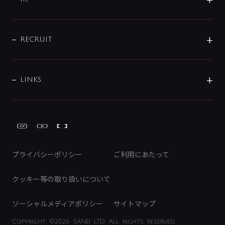
配管システム
お問い合わせ
沿革
配管部材
IENI
IR情報
サポートチャット
ブランド・グループ紹介
キッチン周辺用品
IRニュース
データダウンロード
RECRUIT
事業所案内
バス・空調周辺用品
経営情報
節湯水栓・節水水栓について
ショールーム
洗面周辺用品
採用情報
業績・財務情報
環境配慮バルブ登録制度について
水栓金具の製造工程
洗濯機周辺用品
募集要項
IRライブラリ
LINKS
みらいエコ住宅2026事業
トイレ周辺用品
株式情報
類似品・模倣品にご注意ください
ガーデニング周辺用品
Global Site
IRカレンダー
工具
FAQ（IR向け）
ディスクロージャーポリシー
免責事項
プライバシーポリシー
ご利用にあたって
IRに関するお問い合わせ
電子公告
クッキー等の取り扱いについて
ソーシャルメディアポリシー
サイトマップ
Copyright
©2026 SANEI LTD.
All rights reserved.