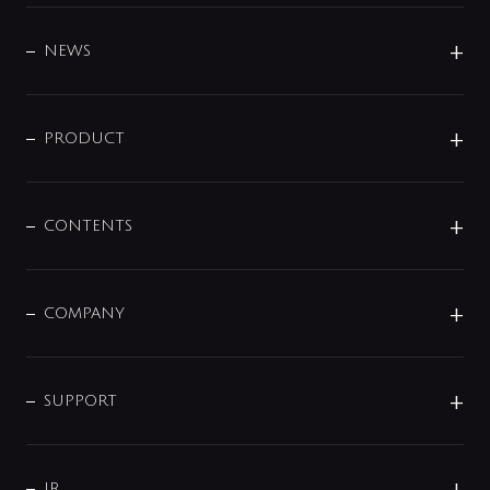
BRAND
DESIGN
NEWS
ニュースリリース
商品に関して
PRODUCT
展示会
混合栓
企業情報
センサー・タッチ水栓
その他
CONTENTS
セットアイテム
MIZUBA（ミズバ）
予洗い水栓
プレパシュ＋
洗面器・手洗器
単水栓
COMPANY
みらいエコ住宅2026
事業について
シャワー
企業情報
インテリア・アクセサリー
SMART FINE BUBBLE
ORIGINAL GRAPHIC
企業理念
SUPPORT
分岐
コーポレートメッセージ
水栓部品
水まわり解決帖
サポート
CSR
バルブ
よくあるご質問
じぶんシャワーが見つかる
会社概要
シャワインフォ
IR