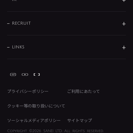
配管システム
お問い合わせ
沿革
配管部材
IENI
IR情報
サポートチャット
ブランド・グループ紹介
キッチン周辺用品
IRニュース
データダウンロード
RECRUIT
事業所案内
バス・空調周辺用品
経営情報
節湯水栓・節水水栓について
ショールーム
洗面周辺用品
採用情報
業績・財務情報
環境配慮バルブ登録制度について
水栓金具の製造工程
洗濯機周辺用品
募集要項
IRライブラリ
LINKS
みらいエコ住宅2026事業
トイレ周辺用品
株式情報
類似品・模倣品にご注意ください
ガーデニング周辺用品
Global Site
IRカレンダー
工具
FAQ（IR向け）
ディスクロージャーポリシー
免責事項
プライバシーポリシー
ご利用にあたって
IRに関するお問い合わせ
電子公告
クッキー等の取り扱いについて
ソーシャルメディアポリシー
サイトマップ
Copyright
©2026 SANEI LTD.
All rights reserved.