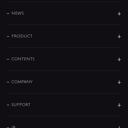
BRAND
DESIGN
NEWS
ニュースリリース
商品に関して
PRODUCT
展示会
混合栓
企業情報
センサー・タッチ水栓
その他
CONTENTS
セットアイテム
MIZUBA（ミズバ）
予洗い水栓
プレパシュ＋
洗面器・手洗器
単水栓
COMPANY
みらいエコ住宅2026
事業について
シャワー
企業情報
インテリア・アクセサリー
SMART FINE BUBBLE
ORIGINAL GRAPHIC
企業理念
SUPPORT
分岐
コーポレートメッセージ
水栓部品
水まわり解決帖
サポート
CSR
バルブ
よくあるご質問
じぶんシャワーが見つかる
会社概要
シャワインフォ
IR