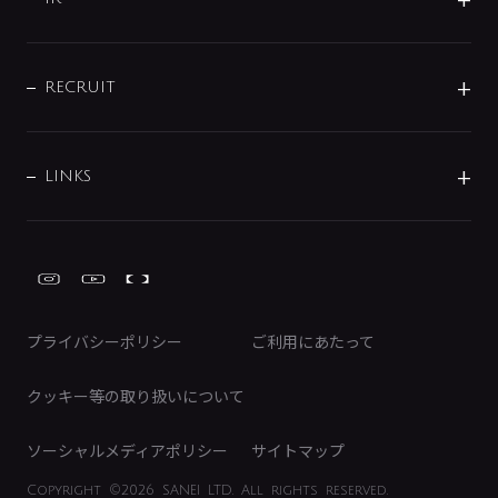
配管システム
お問い合わせ
沿革
配管部材
IENI
IR情報
サポートチャット
ブランド・グループ紹介
キッチン周辺用品
IRニュース
データダウンロード
RECRUIT
事業所案内
バス・空調周辺用品
経営情報
節湯水栓・節水水栓について
ショールーム
洗面周辺用品
採用情報
業績・財務情報
環境配慮バルブ登録制度について
水栓金具の製造工程
洗濯機周辺用品
募集要項
IRライブラリ
LINKS
みらいエコ住宅2026事業
トイレ周辺用品
株式情報
類似品・模倣品にご注意ください
ガーデニング周辺用品
Global Site
IRカレンダー
工具
FAQ（IR向け）
ディスクロージャーポリシー
免責事項
プライバシーポリシー
ご利用にあたって
IRに関するお問い合わせ
電子公告
クッキー等の取り扱いについて
ソーシャルメディアポリシー
サイトマップ
Copyright
©2026 SANEI LTD.
All rights reserved.