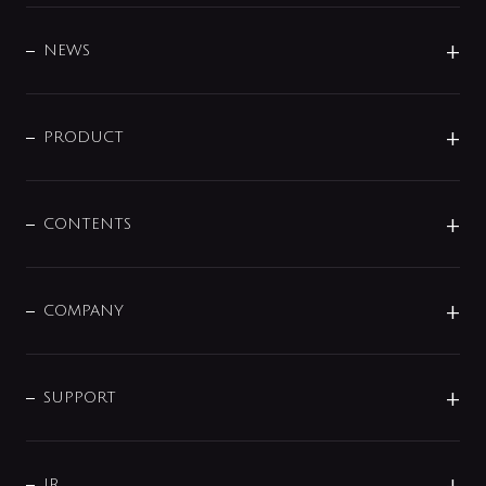
BRAND
DESIGN
NEWS
ニュースリリース
商品に関して
PRODUCT
展示会
混合栓
企業情報
センサー・タッチ水栓
その他
CONTENTS
セットアイテム
MIZUBA（ミズバ）
予洗い水栓
プレパシュ＋
洗面器・手洗器
単水栓
COMPANY
みらいエコ住宅2026
事業について
シャワー
企業情報
インテリア・アクセサリー
SMART FINE BUBBLE
ORIGINAL GRAPHIC
企業理念
SUPPORT
分岐
コーポレートメッセージ
水栓部品
水まわり解決帖
サポート
CSR
バルブ
よくあるご質問
じぶんシャワーが見つかる
会社概要
シャワインフォ
IR