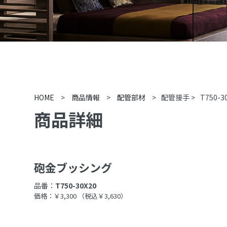
HOME
>
商品情報
>
配管部材
>
配管接手
>
T750-3
商品詳細
砲金ブッシング
品番：
T750-30X20
価格：￥3,300
（税込￥3,630）