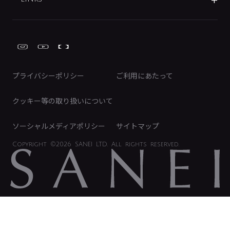
みらいエコ住宅2026事業
トイレ周辺用品
株式情報
類似品・模倣品にご注意ください
ガーデニング周辺用品
Global Site
IRカレンダー
工具
FAQ（IR向け）
ディスクロージャーポリシー
免責事項
プライバシーポリシー
ご利用にあたって
IRに関するお問い合わせ
電子公告
クッキー等の取り扱いについて
ソーシャルメディアポリシー
サイトマップ
Copyright
©2026 SANEI LTD.
All rights reserved.