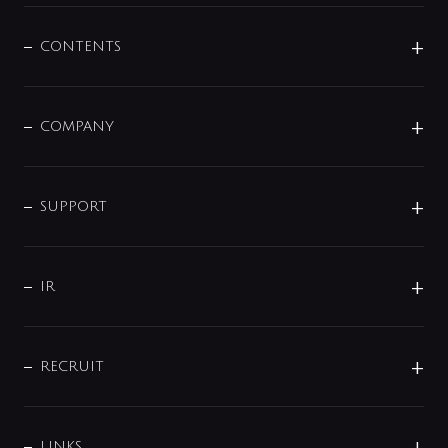
混合栓
企業情報
センサー・タッチ水栓
その他
CONTENTS
セットアイテム
MIZUBA（ミズバ）
予洗い水栓
プレパシュ＋
洗面器・手洗器
単水栓
COMPANY
みらいエコ住宅2026
事業について
シャワー
企業情報
インテリア・アクセサリー
SMART FINE BUBBLE
ORIGINAL GRAPHIC
企業理念
SUPPORT
分岐
コーポレートメッセージ
水栓部品
水まわり解決帖
サポート
CSR
バルブ
よくあるご質問
じぶんシャワーが見つかる
会社概要
シャワインフォ
IR
配管システム
お問い合わせ
沿革
配管部材
IENI
IR情報
サポートチャット
ブランド・グループ紹介
キッチン周辺用品
IRニュース
データダウンロード
RECRUIT
事業所案内
バス・空調周辺用品
経営情報
節湯水栓・節水水栓について
ショールーム
洗面周辺用品
採用情報
業績・財務情報
環境配慮バルブ登録制度について
水栓金具の製造工程
洗濯機周辺用品
募集要項
IRライブラリ
LINKS