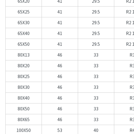
65X20
41
29.5
R2 
65X25
41
29.5
R2 
65X30
41
29.5
R2 
65X40
41
29.5
R2 
65X50
41
29.5
R2 
80X13
46
33
R
80X20
46
33
R
80X25
46
33
R
80X30
46
33
R
80X40
46
33
R
80X50
46
33
R
80X65
46
33
R
100X50
53
40
R