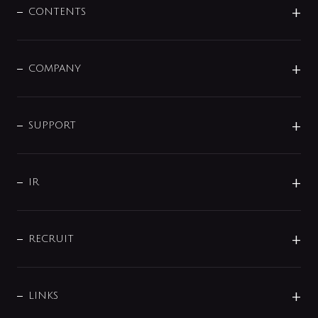
センサー・タッチ水栓
その他
CONTENTS
セットアイテム
MIZUBA（ミズバ）
予洗い水栓
プレパシュ＋
洗面器・手洗器
単水栓
COMPANY
みらいエコ住宅2026
事業について
シャワー
企業情報
インテリア・アクセサリー
SMART FINE BUBBLE
ORIGINAL GRAPHIC
企業理念
SUPPORT
分岐
コーポレートメッセージ
水栓部品
水まわり解決帖
サポート
CSR
バルブ
よくあるご質問
じぶんシャワーが見つかる
会社概要
シャワインフォ
IR
配管システム
お問い合わせ
沿革
配管部材
IENI
IR情報
サポートチャット
ブランド・グループ紹介
キッチン周辺用品
IRニュース
データダウンロード
RECRUIT
事業所案内
バス・空調周辺用品
経営情報
節湯水栓・節水水栓について
ショールーム
洗面周辺用品
採用情報
業績・財務情報
環境配慮バルブ登録制度について
水栓金具の製造工程
洗濯機周辺用品
募集要項
IRライブラリ
LINKS
みらいエコ住宅2026事業
トイレ周辺用品
株式情報
類似品・模倣品にご注意ください