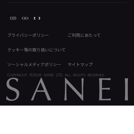
ガーデニング周辺用品
Global Site
IRカレンダー
工具
FAQ（IR向け）
ディスクロージャーポリシー
免責事項
プライバシーポリシー
ご利用にあたって
IRに関するお問い合わせ
電子公告
クッキー等の取り扱いについて
ソーシャルメディアポリシー
サイトマップ
Copyright
©2026 SANEI LTD.
All rights reserved.