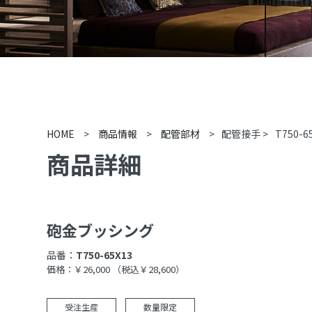
HOME
>
商品情報
>
配管部材
>
配管接手
>
T750-6
商品詳細
砲金ブッシング
品番：
T750-65X13
価格：￥26,000
（税込￥28,600）
受注生産
数量限定