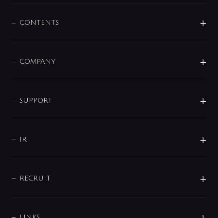
混合栓
企業情報
センサー・タッチ水栓
その他
CONTENTS
セットアイテム
MIZUBA（ミズバ）
予洗い水栓
プレパシュ＋
洗面器・手洗器
単水栓
COMPANY
みらいエコ住宅2026
事業について
シャワー
企業情報
インテリア・アクセサリー
SMART FINE BUBBLE
ORIGINAL GRAPHIC
企業理念
SUPPORT
分岐
コーポレートメッセージ
水栓部品
水まわり解決帖
サポート
CSR
バルブ
よくあるご質問
じぶんシャワーが見つかる
会社概要
シャワインフォ
IR
配管システム
お問い合わせ
沿革
配管部材
IENI
IR情報
サポートチャット
ブランド・グループ紹介
キッチン周辺用品
IRニュース
データダウンロード
RECRUIT
事業所案内
バス・空調周辺用品
経営情報
節湯水栓・節水水栓について
ショールーム
洗面周辺用品
採用情報
業績・財務情報
環境配慮バルブ登録制度について
水栓金具の製造工程
洗濯機周辺用品
募集要項
IRライブラリ
LINKS