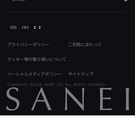
みらいエコ住宅2026事業
トイレ周辺用品
株式情報
類似品・模倣品にご注意ください
ガーデニング周辺用品
Global Site
IRカレンダー
工具
FAQ（IR向け）
ディスクロージャーポリシー
免責事項
プライバシーポリシー
ご利用にあたって
IRに関するお問い合わせ
電子公告
クッキー等の取り扱いについて
ソーシャルメディアポリシー
サイトマップ
Copyright
©2026 SANEI LTD.
All rights reserved.