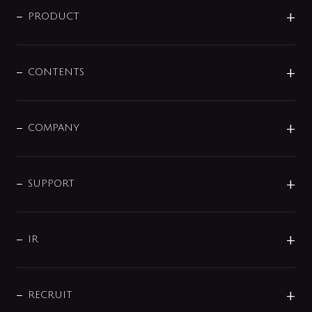
商品に関して
PRODUCT
展示会
混合栓
企業情報
センサー・タッチ水栓
その他
CONTENTS
セットアイテム
MIZUBA（ミズバ）
予洗い水栓
プレパシュ＋
洗面器・手洗器
単水栓
COMPANY
みらいエコ住宅2026
事業について
シャワー
企業情報
インテリア・アクセサリー
SMART FINE BUBBLE
ORIGINAL GRAPHIC
企業理念
SUPPORT
分岐
コーポレートメッセージ
水栓部品
水まわり解決帖
サポート
CSR
バルブ
よくあるご質問
じぶんシャワーが見つかる
会社概要
シャワインフォ
IR
配管システム
お問い合わせ
沿革
配管部材
IENI
IR情報
サポートチャット
ブランド・グループ紹介
キッチン周辺用品
IRニュース
データダウンロード
RECRUIT
事業所案内
バス・空調周辺用品