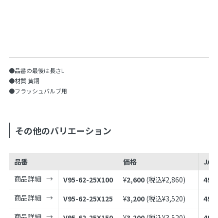
●品番の最後は長さL
●材質 黄銅
●フラッシュバルブ用
その他のバリエーション
品番
価格
JA
商品詳細
V95-62-25X100
¥
2,600
(税込¥
2,860
)
497
商品詳細
V95-62-25X125
¥
3,200
(税込¥
3,520
)
497
商品詳細
V95-62-25X150
¥
3,200
(税込¥
3,520
)
497