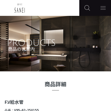
PRODUCTS
商品のご案内
商品詳細
F.V給水管
品番：
V95-62-25X155