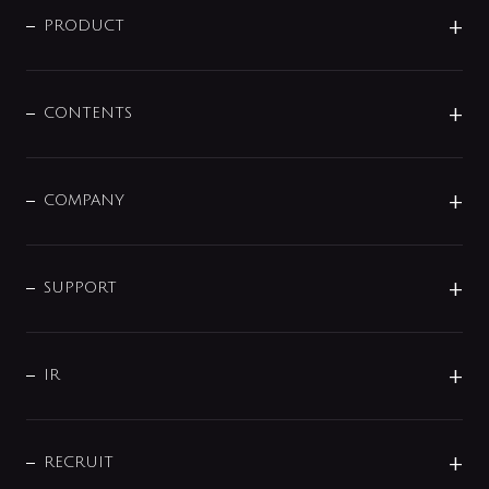
商品に関して
PRODUCT
展示会
混合栓
企業情報
センサー・タッチ水栓
その他
CONTENTS
セットアイテム
MIZUBA（ミズバ）
予洗い水栓
プレパシュ＋
洗面器・手洗器
単水栓
COMPANY
みらいエコ住宅2026
事業について
シャワー
企業情報
インテリア・アクセサリー
SMART FINE BUBBLE
ORIGINAL GRAPHIC
企業理念
SUPPORT
分岐
コーポレートメッセージ
水栓部品
水まわり解決帖
サポート
CSR
バルブ
よくあるご質問
じぶんシャワーが見つかる
会社概要
シャワインフォ
IR
配管システム
お問い合わせ
沿革
配管部材
IENI
IR情報
サポートチャット
ブランド・グループ紹介
キッチン周辺用品
IRニュース
データダウンロード
RECRUIT
事業所案内
バス・空調周辺用品