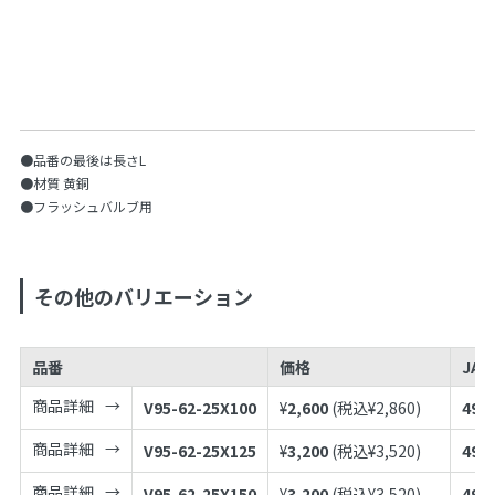
●品番の最後は長さL
●材質 黄銅
●フラッシュバルブ用
その他のバリエーション
品番
価格
JA
商品詳細
V95-62-25X100
¥
2,600
(税込¥
2,860
)
497
商品詳細
V95-62-25X125
¥
3,200
(税込¥
3,520
)
497
商品詳細
V95-62-25X150
¥
3,200
(税込¥
3,520
)
497