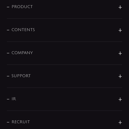
商品に関して
PRODUCT
展示会
混合栓
企業情報
センサー・タッチ水栓
その他
CONTENTS
セットアイテム
MIZUBA（ミズバ）
予洗い水栓
プレパシュ＋
洗面器・手洗器
単水栓
COMPANY
みらいエコ住宅2026
事業について
シャワー
企業情報
インテリア・アクセサリー
SMART FINE BUBBLE
ORIGINAL GRAPHIC
企業理念
SUPPORT
分岐
コーポレートメッセージ
水栓部品
水まわり解決帖
サポート
CSR
バルブ
よくあるご質問
じぶんシャワーが見つかる
会社概要
シャワインフォ
IR
配管システム
お問い合わせ
沿革
配管部材
IENI
IR情報
サポートチャット
ブランド・グループ紹介
キッチン周辺用品
IRニュース
データダウンロード
RECRUIT
事業所案内
バス・空調周辺用品