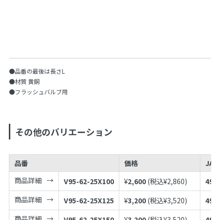
●品番の最後は長さL
●材質 黄銅
●フラッシュバルブ用
その他のバリエーション
品番
価格
JA
商品詳細
V95-62-25X100
¥
2,600
(税込¥
2,860
)
497
商品詳細
V95-62-25X125
¥
3,200
(税込¥
3,520
)
497
商品詳細
V95-62-25X150
¥
3,200
(税込¥
3,520
)
497