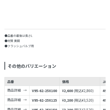
●品番の最後は長さL
●材質 黄銅
●フラッシュバルブ用
その他のバリエーション
品番
価格
JA
商品詳細
V95-62-25X100
¥
2,600
(税込¥
2,860
)
497
商品詳細
V95-62-25X125
¥
3,200
(税込¥
3,520
)
497
商品詳細
V95-62-25X150
¥
3,200
(税込¥
3,520
)
497