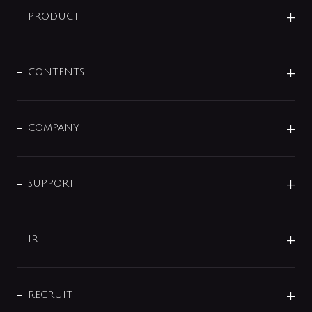
商品に関して
PRODUCT
展示会
混合栓
企業情報
センサー・タッチ水栓
その他
CONTENTS
セットアイテム
MIZUBA（ミズバ）
予洗い水栓
プレパシュ＋
洗面器・手洗器
単水栓
COMPANY
みらいエコ住宅2026
事業について
シャワー
企業情報
インテリア・アクセサリー
SMART FINE BUBBLE
ORIGINAL GRAPHIC
企業理念
SUPPORT
分岐
コーポレートメッセージ
水栓部品
水まわり解決帖
サポート
CSR
バルブ
よくあるご質問
じぶんシャワーが見つかる
会社概要
シャワインフォ
IR
配管システム
お問い合わせ
沿革
配管部材
IENI
IR情報
サポートチャット
ブランド・グループ紹介
キッチン周辺用品
IRニュース
データダウンロード
RECRUIT
事業所案内
バス・空調周辺用品