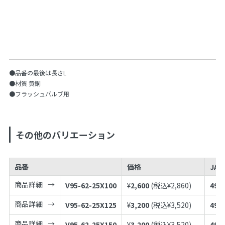
●品番の最後は長さL
●材質 黄銅
●フラッシュバルブ用
その他のバリエーション
品番
価格
JA
商品詳細
V95-62-25X100
¥
2,600
(税込¥
2,860
)
497
商品詳細
V95-62-25X125
¥
3,200
(税込¥
3,520
)
497
商品詳細
V95-62-25X150
¥
3,200
(税込¥
3,520
)
497