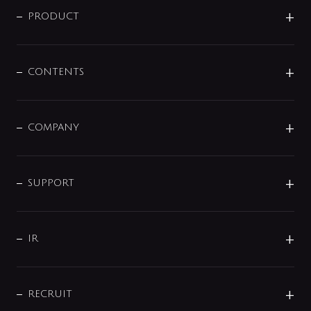
商品に関して
PRODUCT
展示会
混合栓
企業情報
センサー・タッチ水栓
その他
CONTENTS
セットアイテム
MIZUBA（ミズバ）
予洗い水栓
プレパシュ＋
洗面器・手洗器
単水栓
COMPANY
みらいエコ住宅2026
事業について
シャワー
企業情報
インテリア・アクセサリー
SMART FINE BUBBLE
ORIGINAL GRAPHIC
企業理念
SUPPORT
分岐
コーポレートメッセージ
水栓部品
水まわり解決帖
サポート
CSR
バルブ
よくあるご質問
じぶんシャワーが見つかる
会社概要
シャワインフォ
IR
配管システム
お問い合わせ
沿革
配管部材
IENI
IR情報
サポートチャット
ブランド・グループ紹介
キッチン周辺用品
IRニュース
データダウンロード
RECRUIT
事業所案内
バス・空調周辺用品