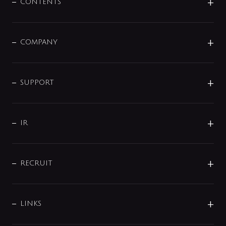
センサー・タッチ水栓
その他
CONTENTS
セットアイテム
MIZUBA（ミズバ）
予洗い水栓
プレパシュ＋
洗面器・手洗器
単水栓
COMPANY
みらいエコ住宅2026
事業について
シャワー
企業情報
インテリア・アクセサリー
SMART FINE BUBBLE
ORIGINAL GRAPHIC
企業理念
SUPPORT
分岐
コーポレートメッセージ
水栓部品
水まわり解決帖
サポート
CSR
バルブ
よくあるご質問
じぶんシャワーが見つかる
会社概要
シャワインフォ
IR
配管システム
お問い合わせ
沿革
配管部材
IENI
IR情報
サポートチャット
ブランド・グループ紹介
キッチン周辺用品
IRニュース
データダウンロード
RECRUIT
事業所案内
バス・空調周辺用品
経営情報
節湯水栓・節水水栓について
ショールーム
洗面周辺用品
採用情報
業績・財務情報
環境配慮バルブ登録制度について
水栓金具の製造工程
洗濯機周辺用品
募集要項
IRライブラリ
LINKS
みらいエコ住宅2026事業
トイレ周辺用品
株式情報
類似品・模倣品にご注意ください
ガーデニング周辺用品