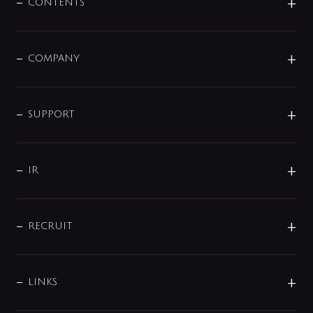
センサー・タッチ水栓
その他
CONTENTS
セットアイテム
MIZUBA（ミズバ）
予洗い水栓
プレパシュ＋
洗面器・手洗器
単水栓
COMPANY
みらいエコ住宅2026
事業について
シャワー
企業情報
インテリア・アクセサリー
SMART FINE BUBBLE
ORIGINAL GRAPHIC
企業理念
SUPPORT
分岐
コーポレートメッセージ
水栓部品
水まわり解決帖
サポート
CSR
バルブ
よくあるご質問
じぶんシャワーが見つかる
会社概要
シャワインフォ
IR
配管システム
お問い合わせ
沿革
配管部材
IENI
IR情報
サポートチャット
ブランド・グループ紹介
キッチン周辺用品
IRニュース
データダウンロード
RECRUIT
事業所案内
バス・空調周辺用品
経営情報
節湯水栓・節水水栓について
ショールーム
洗面周辺用品
採用情報
業績・財務情報
環境配慮バルブ登録制度について
水栓金具の製造工程
洗濯機周辺用品
募集要項
IRライブラリ
LINKS
みらいエコ住宅2026事業
トイレ周辺用品
株式情報
類似品・模倣品にご注意ください
ガーデニング周辺用品