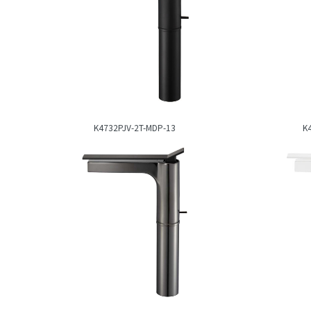
K4732PJV-2T-MDP-13
K