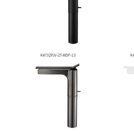
K4732PJV-2T-MDP-13
K