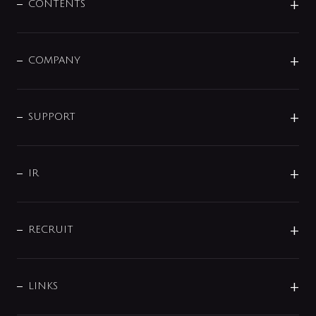
センサー・タッチ水栓
その他
CONTENTS
セットアイテム
MIZUBA（ミズバ）
予洗い水栓
プレパシュ＋
洗面器・手洗器
単水栓
COMPANY
みらいエコ住宅2026
事業について
シャワー
企業情報
インテリア・アクセサリー
SMART FINE BUBBLE
ORIGINAL GRAPHIC
企業理念
SUPPORT
分岐
コーポレートメッセージ
水栓部品
水まわり解決帖
サポート
CSR
バルブ
よくあるご質問
じぶんシャワーが見つかる
会社概要
シャワインフォ
IR
配管システム
お問い合わせ
沿革
配管部材
IENI
IR情報
サポートチャット
ブランド・グループ紹介
キッチン周辺用品
IRニュース
データダウンロード
RECRUIT
事業所案内
バス・空調周辺用品
経営情報
節湯水栓・節水水栓について
ショールーム
洗面周辺用品
採用情報
業績・財務情報
環境配慮バルブ登録制度について
水栓金具の製造工程
洗濯機周辺用品
募集要項
IRライブラリ
LINKS
みらいエコ住宅2026事業
トイレ周辺用品
株式情報
類似品・模倣品にご注意ください
ガーデニング周辺用品