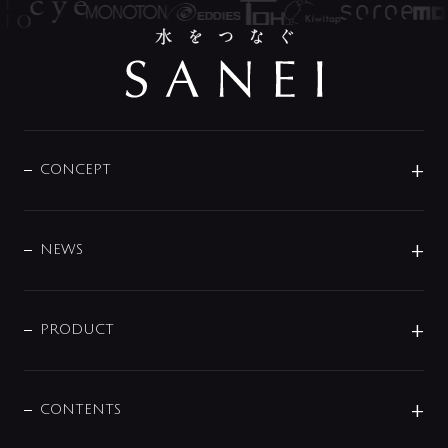
CONCEPT
BRAND
DESIGN
NEWS
ニュースリリース
商品に関して
PRODUCT
展示会
混合栓
企業情報
センサー・タッチ水栓
その他
CONTENTS
セットアイテム