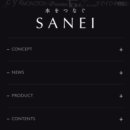
CONCEPT
BRAND
DESIGN
NEWS
ニュースリリース
商品に関して
PRODUCT
展示会
混合栓
企業情報
センサー・タッチ水栓
その他
CONTENTS
セットアイテム