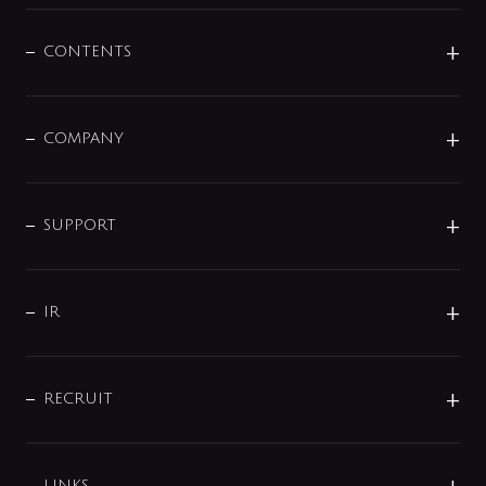
混合栓
企業情報
センサー・タッチ水栓
その他
CONTENTS
セットアイテム
MIZUBA（ミズバ）
予洗い水栓
プレパシュ＋
洗面器・手洗器
単水栓
COMPANY
みらいエコ住宅2026
事業について
シャワー
企業情報
インテリア・アクセサリー
SMART FINE BUBBLE
ORIGINAL GRAPHIC
企業理念
SUPPORT
分岐
コーポレートメッセージ
水栓部品
水まわり解決帖
サポート
CSR
バルブ
よくあるご質問
じぶんシャワーが見つかる
会社概要
シャワインフォ
IR
配管システム
お問い合わせ
沿革
配管部材
IENI
IR情報
サポートチャット
ブランド・グループ紹介
キッチン周辺用品
IRニュース
データダウンロード
RECRUIT
事業所案内
バス・空調周辺用品
経営情報
節湯水栓・節水水栓について
ショールーム
洗面周辺用品
採用情報
業績・財務情報
環境配慮バルブ登録制度について
水栓金具の製造工程
洗濯機周辺用品
LINKS