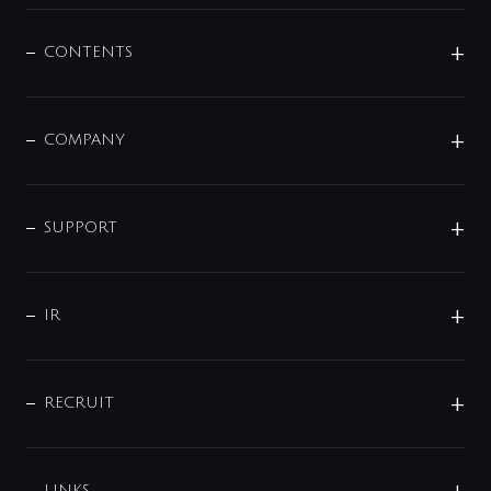
混合栓
企業情報
センサー・タッチ水栓
その他
CONTENTS
セットアイテム
MIZUBA（ミズバ）
予洗い水栓
プレパシュ＋
洗面器・手洗器
単水栓
COMPANY
みらいエコ住宅2026
事業について
シャワー
企業情報
インテリア・アクセサリー
SMART FINE BUBBLE
ORIGINAL GRAPHIC
企業理念
SUPPORT
分岐
コーポレートメッセージ
水栓部品
水まわり解決帖
サポート
CSR
バルブ
よくあるご質問
じぶんシャワーが見つかる
会社概要
シャワインフォ
IR
配管システム
お問い合わせ
沿革
配管部材
IENI
IR情報
サポートチャット
ブランド・グループ紹介
キッチン周辺用品
IRニュース
データダウンロード
RECRUIT
事業所案内
バス・空調周辺用品
経営情報
節湯水栓・節水水栓について
ショールーム
洗面周辺用品
採用情報
業績・財務情報
環境配慮バルブ登録制度について
水栓金具の製造工程
洗濯機周辺用品
LINKS