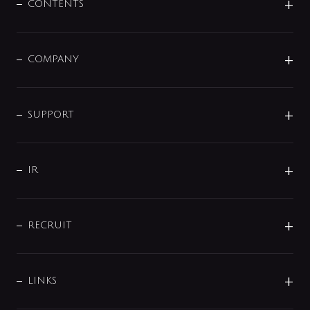
センサー・タッチ水栓
その他
CONTENTS
セットアイテム
MIZUBA（ミズバ）
予洗い水栓
プレパシュ＋
洗面器・手洗器
単水栓
COMPANY
みらいエコ住宅2026
事業について
シャワー
企業情報
インテリア・アクセサリー
SMART FINE BUBBLE
ORIGINAL GRAPHIC
企業理念
SUPPORT
分岐
コーポレートメッセージ
水栓部品
水まわり解決帖
サポート
CSR
バルブ
よくあるご質問
じぶんシャワーが見つかる
会社概要
シャワインフォ
IR
配管システム
お問い合わせ
沿革
配管部材
IENI
IR情報
サポートチャット
ブランド・グループ紹介
キッチン周辺用品
IRニュース
データダウンロード
RECRUIT
事業所案内
バス・空調周辺用品
経営情報
節湯水栓・節水水栓について
ショールーム
洗面周辺用品
採用情報
業績・財務情報
環境配慮バルブ登録制度について
水栓金具の製造工程
洗濯機周辺用品
募集要項
IRライブラリ
LINKS
みらいエコ住宅2026事業
トイレ周辺用品
株式情報
類似品・模倣品にご注意ください
ガーデニング周辺用品