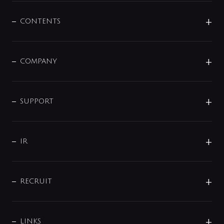
混合栓
企業情報
センサー・タッチ水栓
その他
CONTENTS
セットアイテム
MIZUBA（ミズバ）
予洗い水栓
プレパシュ＋
洗面器・手洗器
単水栓
COMPANY
みらいエコ住宅2026
事業について
シャワー
企業情報
インテリア・アクセサリー
SMART FINE BUBBLE
ORIGINAL GRAPHIC
企業理念
SUPPORT
分岐
コーポレートメッセージ
水栓部品
水まわり解決帖
サポート
CSR
バルブ
よくあるご質問
じぶんシャワーが見つかる
会社概要
シャワインフォ
IR
配管システム
お問い合わせ
沿革
配管部材
IENI
IR情報
サポートチャット
ブランド・グループ紹介
キッチン周辺用品
IRニュース
データダウンロード
RECRUIT
事業所案内
バス・空調周辺用品
経営情報
節湯水栓・節水水栓について
ショールーム
洗面周辺用品
採用情報
業績・財務情報
環境配慮バルブ登録制度について
水栓金具の製造工程
洗濯機周辺用品
募集要項
IRライブラリ
LINKS
みらいエコ住宅2026事業
トイレ周辺用品