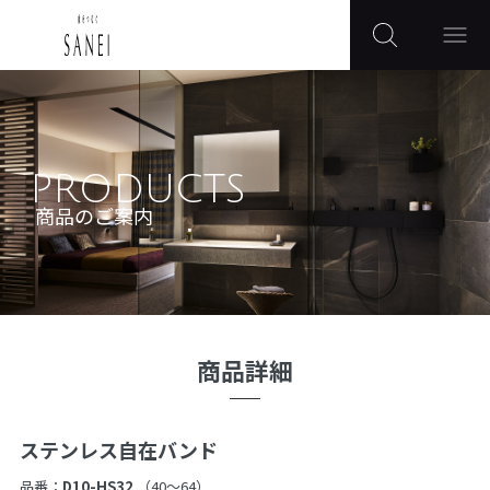
PRODUCTS
商品のご案内
商品詳細
ステンレス自在バンド
品番：
D10-HS32
（40〜64）