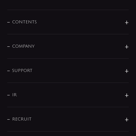
展示会
混合栓
企業情報
センサー・タッチ水栓
その他
CONTENTS
セットアイテム
MIZUBA（ミズバ）
予洗い水栓
プレパシュ＋
洗面器・手洗器
単水栓
COMPANY
みらいエコ住宅2026
事業について
シャワー
企業情報
インテリア・アクセサリー
SMART FINE BUBBLE
ORIGINAL GRAPHIC
企業理念
SUPPORT
分岐
コーポレートメッセージ
水栓部品
水まわり解決帖
サポート
CSR
バルブ
よくあるご質問
じぶんシャワーが見つかる
会社概要
シャワインフォ
IR
配管システム
お問い合わせ
沿革
配管部材
IENI
IR情報
サポートチャット
ブランド・グループ紹介
キッチン周辺用品
IRニュース
データダウンロード
RECRUIT
事業所案内
バス・空調周辺用品
経営情報
節湯水栓・節水水栓について
ショールーム
洗面周辺用品
採用情報
業績・財務情報
環境配慮バルブ登録制度について