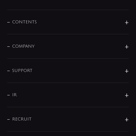
展示会
混合栓
企業情報
センサー・タッチ水栓
その他
CONTENTS
セットアイテム
MIZUBA（ミズバ）
予洗い水栓
プレパシュ＋
洗面器・手洗器
単水栓
COMPANY
みらいエコ住宅2026
事業について
シャワー
企業情報
インテリア・アクセサリー
SMART FINE BUBBLE
ORIGINAL GRAPHIC
企業理念
SUPPORT
分岐
コーポレートメッセージ
水栓部品
水まわり解決帖
サポート
CSR
バルブ
よくあるご質問
じぶんシャワーが見つかる
会社概要
シャワインフォ
IR
配管システム
お問い合わせ
沿革
配管部材
IENI
IR情報
サポートチャット
ブランド・グループ紹介
キッチン周辺用品
IRニュース
データダウンロード
RECRUIT
事業所案内
バス・空調周辺用品
経営情報
節湯水栓・節水水栓について
ショールーム
洗面周辺用品
採用情報
業績・財務情報
環境配慮バルブ登録制度について