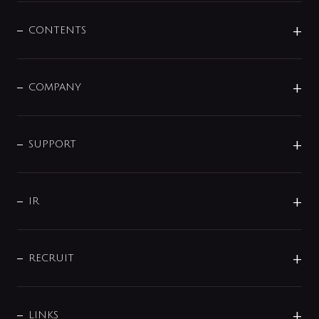
混合栓
企業情報
センサー・タッチ水栓
その他
CONTENTS
セットアイテム
MIZUBA（ミズバ）
予洗い水栓
プレパシュ＋
洗面器・手洗器
単水栓
COMPANY
みらいエコ住宅2026
事業について
シャワー
企業情報
インテリア・アクセサリー
SMART FINE BUBBLE
ORIGINAL GRAPHIC
企業理念
SUPPORT
分岐
コーポレートメッセージ
水栓部品
水まわり解決帖
サポート
CSR
バルブ
よくあるご質問
じぶんシャワーが見つかる
会社概要
シャワインフォ
IR
配管システム
お問い合わせ
沿革
配管部材
IENI
IR情報
サポートチャット
ブランド・グループ紹介
キッチン周辺用品
IRニュース
データダウンロード
RECRUIT
事業所案内
バス・空調周辺用品
経営情報
節湯水栓・節水水栓について
ショールーム
洗面周辺用品
採用情報
業績・財務情報
環境配慮バルブ登録制度について
水栓金具の製造工程
洗濯機周辺用品
募集要項
IRライブラリ
LINKS
みらいエコ住宅2026事業
トイレ周辺用品