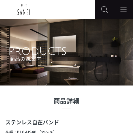
PRODUCTS
商品のご案内
商品詳細
ステンレス自在バンド
品番：
D10-HS40
（29〜76）