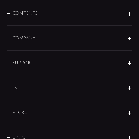
混合栓
企業情報
センサー・タッチ水栓
その他
CONTENTS
セットアイテム
MIZUBA（ミズバ）
予洗い水栓
プレパシュ＋
洗面器・手洗器
単水栓
COMPANY
みらいエコ住宅2026
事業について
シャワー
企業情報
インテリア・アクセサリー
SMART FINE BUBBLE
ORIGINAL GRAPHIC
企業理念
SUPPORT
分岐
コーポレートメッセージ
水栓部品
水まわり解決帖
サポート
CSR
バルブ
よくあるご質問
じぶんシャワーが見つかる
会社概要
シャワインフォ
IR
配管システム
お問い合わせ
沿革
配管部材
IENI
IR情報
サポートチャット
ブランド・グループ紹介
キッチン周辺用品
IRニュース
データダウンロード
RECRUIT
事業所案内
バス・空調周辺用品
経営情報
節湯水栓・節水水栓について
ショールーム
洗面周辺用品
採用情報
業績・財務情報
環境配慮バルブ登録制度について
水栓金具の製造工程
洗濯機周辺用品
募集要項
IRライブラリ
LINKS
みらいエコ住宅2026事業
トイレ周辺用品