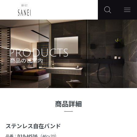
PRODUCTS
商品のご案内
商品詳細
ステンレス自在バンド
品番：
D10-HS36
（46〜70）