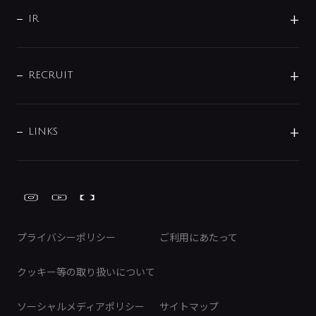
サポート
CSR
バルブ
よくあるご質問
じぶんシャワーが見つかる
会社概要
シャワインフォ
IR
配管システム
お問い合わせ
沿革
配管部材
IENI
IR情報
サポートチャット
ブランド・グループ紹介
キッチン周辺用品
IRニュース
データダウンロード
RECRUIT
事業所案内
バス・空調周辺用品
経営情報
節湯水栓・節水水栓について
ショールーム
洗面周辺用品
採用情報
業績・財務情報
環境配慮バルブ登録制度について
水栓金具の製造工程
洗濯機周辺用品
募集要項
IRライブラリ
LINKS
みらいエコ住宅2026事業
トイレ周辺用品
株式情報
類似品・模倣品にご注意ください
ガーデニング周辺用品
Global Site
IRカレンダー
工具
FAQ（IR向け）
ディスクロージャーポリシー
免責事項
プライバシーポリシー
ご利用にあたって
IRに関するお問い合わせ
電子公告
クッキー等の取り扱いについて
ソーシャルメディアポリシー
サイトマップ