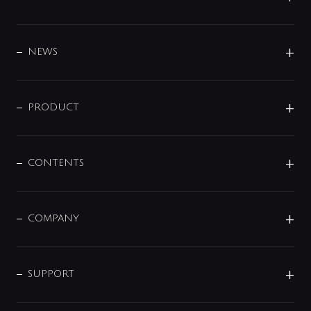
BRAND
DESIGN
NEWS
ニュースリリース
商品に関して
PRODUCT
展示会
混合栓
企業情報
センサー・タッチ水栓
その他
CONTENTS
セットアイテム
MIZUBA（ミズバ）
予洗い水栓
プレパシュ＋
洗面器・手洗器
単水栓
COMPANY
みらいエコ住宅2026
事業について
シャワー
企業情報
インテリア・アクセサリー
SMART FINE BUBBLE
ORIGINAL GRAPHIC
企業理念
SUPPORT
分岐
コーポレートメッセージ
水栓部品
水まわり解決帖