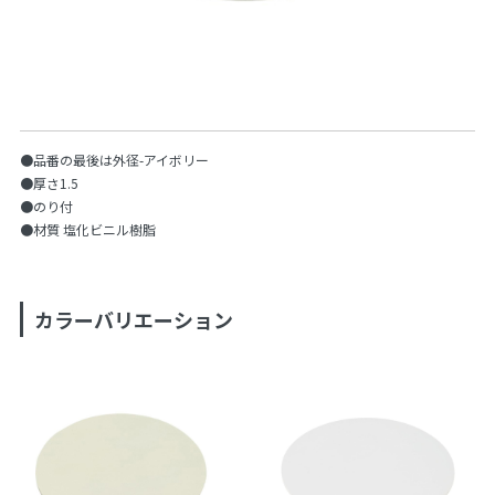
●品番の最後は外径-アイボリー
●厚さ1.5
●のり付
●材質 塩化ビニル樹脂
カラーバリエーション