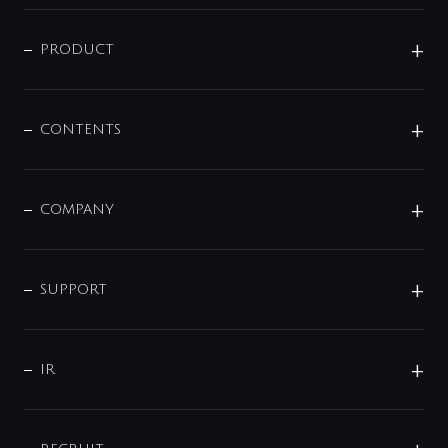
ニュースリリース
商品に関して
PRODUCT
展示会
混合栓
企業情報
センサー・タッチ水栓
その他
CONTENTS
セットアイテム
MIZUBA（ミズバ）
予洗い水栓
プレパシュ＋
洗面器・手洗器
単水栓
COMPANY
みらいエコ住宅2026
事業について
シャワー
企業情報
インテリア・アクセサリー
SMART FINE BUBBLE
ORIGINAL GRAPHIC
企業理念
SUPPORT
分岐
コーポレートメッセージ
水栓部品
水まわり解決帖
サポート
CSR
バルブ
よくあるご質問
じぶんシャワーが見つかる
会社概要
シャワインフォ
IR
配管システム
お問い合わせ
沿革
配管部材
IENI
IR情報
サポートチャット
ブランド・グループ紹介
キッチン周辺用品