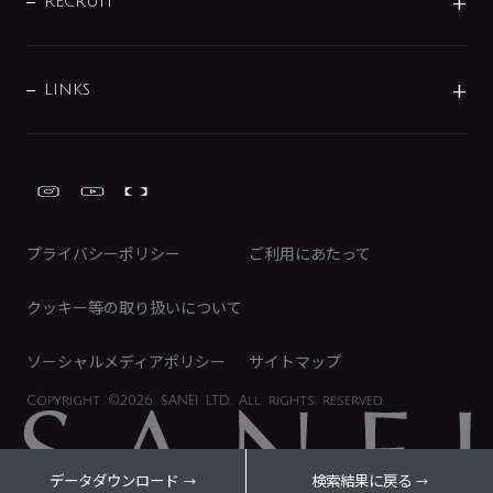
IRニュース
データダウンロード
RECRUIT
事業所案内
バス・空調周辺用品
経営情報
節湯水栓・節水水栓について
ショールーム
洗面周辺用品
採用情報
業績・財務情報
環境配慮バルブ登録制度について
水栓金具の製造工程
洗濯機周辺用品
募集要項
IRライブラリ
LINKS
みらいエコ住宅2026事業
トイレ周辺用品
株式情報
類似品・模倣品にご注意ください
ガーデニング周辺用品
Global Site
IRカレンダー
工具
FAQ（IR向け）
ディスクロージャーポリシー
免責事項
プライバシーポリシー
ご利用にあたって
IRに関するお問い合わせ
電子公告
クッキー等の取り扱いについて
ソーシャルメディアポリシー
サイトマップ
Copyright
©2026 SANEI LTD.
All rights reserved.
データダウンロード
検索結果に戻る