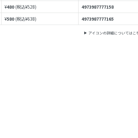
¥
480
(税込¥
528
)
4973987777158
¥
580
(税込¥
638
)
4973987777165
アイコンの詳細についてはこ