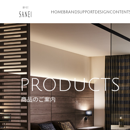
HOME
BRAND
SUPPORT
DESIGN
CONTENT
PRODUCTS
商品のご案内