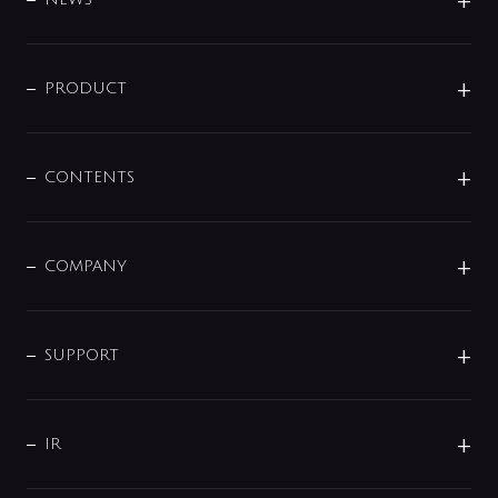
ニュースリリース
商品に関して
PRODUCT
展示会
混合栓
企業情報
センサー・タッチ水栓
その他
CONTENTS
セットアイテム
MIZUBA（ミズバ）
予洗い水栓
プレパシュ＋
洗面器・手洗器
単水栓
COMPANY
みらいエコ住宅2026
事業について
シャワー
企業情報
インテリア・アクセサリー
SMART FINE BUBBLE
ORIGINAL GRAPHIC
企業理念
SUPPORT
分岐
コーポレートメッセージ
水栓部品
水まわり解決帖
サポート
CSR
バルブ
よくあるご質問
じぶんシャワーが見つかる
会社概要
シャワインフォ
IR
配管システム
お問い合わせ
沿革
配管部材
IENI