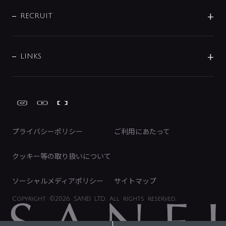
IR情報
サポートチャット
ブランド・グループ紹介
キッチン周辺用品
IRニュース
データダウンロード
RECRUIT
事業所案内
バス・空調周辺用品
経営情報
節湯水栓・節水水栓について
ショールーム
洗面周辺用品
採用情報
業績・財務情報
環境配慮バルブ登録制度について
水栓金具の製造工程
洗濯機周辺用品
募集要項
IRライブラリ
LINKS
みらいエコ住宅2026事業
トイレ周辺用品
株式情報
類似品・模倣品にご注意ください
ガーデニング周辺用品
Global Site
IRカレンダー
工具
FAQ（IR向け）
ディスクロージャーポリシー
免責事項
プライバシーポリシー
ご利用にあたって
IRに関するお問い合わせ
電子公告
クッキー等の取り扱いについて
ソーシャルメディアポリシー
サイトマップ
Copyright
©2026 SANEI LTD.
All rights reserved.