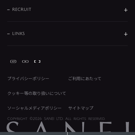
IR情報
サポートチャット
ブランド・グループ紹介
キッチン周辺用品
IRニュース
データダウンロード
RECRUIT
事業所案内
バス・空調周辺用品
経営情報
節湯水栓・節水水栓について
ショールーム
洗面周辺用品
採用情報
業績・財務情報
環境配慮バルブ登録制度について
水栓金具の製造工程
洗濯機周辺用品
募集要項
IRライブラリ
LINKS
みらいエコ住宅2026事業
トイレ周辺用品
株式情報
類似品・模倣品にご注意ください
ガーデニング周辺用品
Global Site
IRカレンダー
工具
FAQ（IR向け）
ディスクロージャーポリシー
免責事項
プライバシーポリシー
ご利用にあたって
IRに関するお問い合わせ
電子公告
クッキー等の取り扱いについて
ソーシャルメディアポリシー
サイトマップ
Copyright
©2026 SANEI LTD.
All rights reserved.