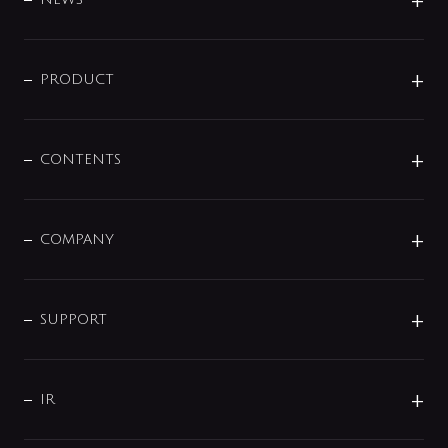
ニュースリリース
商品に関して
PRODUCT
展示会
混合栓
企業情報
センサー・タッチ水栓
その他
CONTENTS
セットアイテム
MIZUBA（ミズバ）
予洗い水栓
プレパシュ＋
洗面器・手洗器
単水栓
COMPANY
みらいエコ住宅2026
事業について
シャワー
企業情報
インテリア・アクセサリー
SMART FINE BUBBLE
ORIGINAL GRAPHIC
企業理念
SUPPORT
分岐
コーポレートメッセージ
水栓部品
水まわり解決帖
サポート
CSR
バルブ
よくあるご質問
じぶんシャワーが見つかる
会社概要
シャワインフォ
IR
配管システム
お問い合わせ
沿革
配管部材
IENI