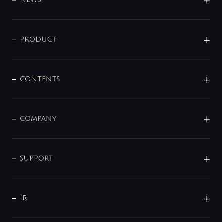
ニュースリリース
商品に関して
PRODUCT
展示会
混合栓
企業情報
センサー・タッチ水栓
その他
CONTENTS
セットアイテム
MIZUBA（ミズバ）
予洗い水栓
プレパシュ＋
洗面器・手洗器
単水栓
COMPANY
みらいエコ住宅2026
事業について
シャワー
企業情報
インテリア・アクセサリー
SMART FINE BUBBLE
ORIGINAL GRAPHIC
企業理念
SUPPORT
分岐
コーポレートメッセージ
水栓部品
水まわり解決帖
サポート
CSR
バルブ
よくあるご質問
じぶんシャワーが見つかる
会社概要
シャワインフォ
IR
配管システム
お問い合わせ
沿革
配管部材
IENI