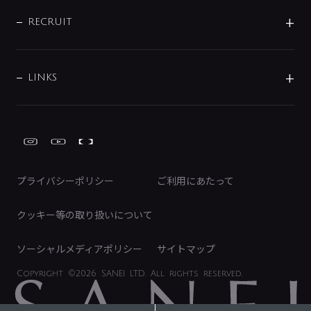
IR情報
サポートチャット
ブランド・グループ紹介
キッチン周辺用品
IRニュース
データダウンロード
RECRUIT
事業所案内
バス・空調周辺用品
経営情報
節湯水栓・節水水栓について
ショールーム
洗面周辺用品
採用情報
業績・財務情報
環境配慮バルブ登録制度について
水栓金具の製造工程
洗濯機周辺用品
募集要項
IRライブラリ
LINKS
みらいエコ住宅2026事業
トイレ周辺用品
株式情報
類似品・模倣品にご注意ください
ガーデニング周辺用品
Global Site
IRカレンダー
工具
FAQ（IR向け）
ディスクロージャーポリシー
免責事項
プライバシーポリシー
ご利用にあたって
IRに関するお問い合わせ
電子公告
クッキー等の取り扱いについて
ソーシャルメディアポリシー
サイトマップ
Copyright
©2026 SANEI LTD.
All rights reserved.