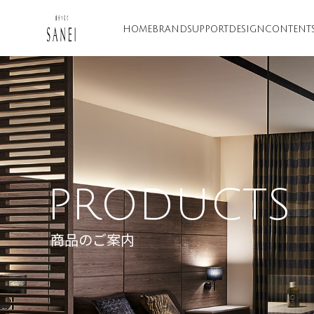
HOME
BRAND
SUPPORT
DESIGN
CONTENT
PRODUCTS
商品のご案内