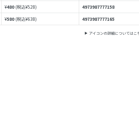
¥
480
(税込¥
528
)
4973987777158
¥
580
(税込¥
638
)
4973987777165
アイコンの詳細についてはこ