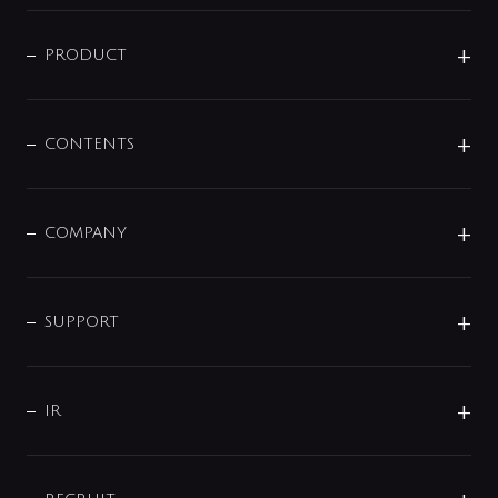
ニュースリリース
商品に関して
PRODUCT
展示会
混合栓
企業情報
センサー・タッチ水栓
その他
CONTENTS
セットアイテム
MIZUBA（ミズバ）
予洗い水栓
プレパシュ＋
洗面器・手洗器
単水栓
COMPANY
みらいエコ住宅2026
事業について
シャワー
企業情報
インテリア・アクセサリー
SMART FINE BUBBLE
ORIGINAL GRAPHIC
企業理念
SUPPORT
分岐
コーポレートメッセージ
水栓部品
水まわり解決帖
サポート
CSR
バルブ
よくあるご質問
じぶんシャワーが見つかる
会社概要
シャワインフォ
IR
配管システム
お問い合わせ
沿革
配管部材
IENI
IR情報
サポートチャット
ブランド・グループ紹介
キッチン周辺用品