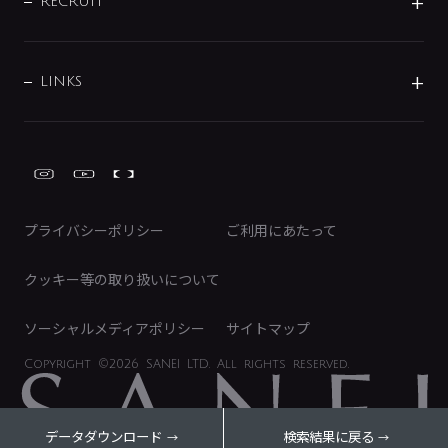
IRニュース
データダウンロード
RECRUIT
事業所案内
バス・空調周辺用品
経営情報
節湯水栓・節水水栓について
ショールーム
洗面周辺用品
採用情報
業績・財務情報
環境配慮バルブ登録制度について
水栓金具の製造工程
洗濯機周辺用品
募集要項
IRライブラリ
LINKS
みらいエコ住宅2026事業
トイレ周辺用品
株式情報
類似品・模倣品にご注意ください
ガーデニング周辺用品
Global Site
IRカレンダー
工具
FAQ（IR向け）
ディスクロージャーポリシー
免責事項
プライバシーポリシー
ご利用にあたって
IRに関するお問い合わせ
電子公告
クッキー等の取り扱いについて
ソーシャルメディアポリシー
サイトマップ
Copyright
©2026 SANEI LTD.
All rights reserved.
データダウンロード
検索結果に戻る