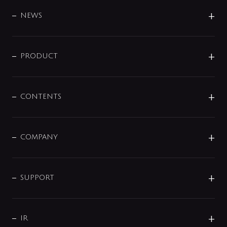
BRAND
DESIGN
NEWS
ニュースリリース
商品に関して
PRODUCT
展示会
混合栓
企業情報
センサー・タッチ水栓
その他
CONTENTS
セットアイテム
MIZUBA（ミズバ）
予洗い水栓
プレパシュ＋
洗面器・手洗器
単水栓
COMPANY
みらいエコ住宅2026
事業について
シャワー
企業情報
インテリア・アクセサリー
SMART FINE BUBBLE
ORIGINAL GRAPHIC
企業理念
SUPPORT
分岐
コーポレートメッセージ
水栓部品
水まわり解決帖
サポート
CSR
バルブ
よくあるご質問
じぶんシャワーが見つかる
会社概要
シャワインフォ
IR
配管システム