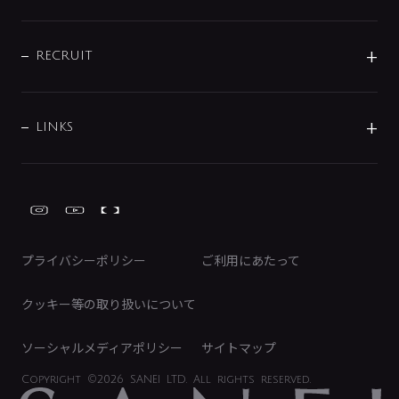
お問い合わせ
沿革
配管部材
IENI
IR情報
サポートチャット
ブランド・グループ紹介
キッチン周辺用品
IRニュース
データダウンロード
RECRUIT
事業所案内
バス・空調周辺用品
経営情報
節湯水栓・節水水栓について
ショールーム
洗面周辺用品
採用情報
業績・財務情報
環境配慮バルブ登録制度について
水栓金具の製造工程
洗濯機周辺用品
募集要項
IRライブラリ
LINKS
みらいエコ住宅2026事業
トイレ周辺用品
株式情報
類似品・模倣品にご注意ください
ガーデニング周辺用品
Global Site
IRカレンダー
工具
FAQ（IR向け）
ディスクロージャーポリシー
免責事項
プライバシーポリシー
ご利用にあたって
IRに関するお問い合わせ
電子公告
クッキー等の取り扱いについて
ソーシャルメディアポリシー
サイトマップ
Copyright
©2026 SANEI LTD.
All rights reserved.